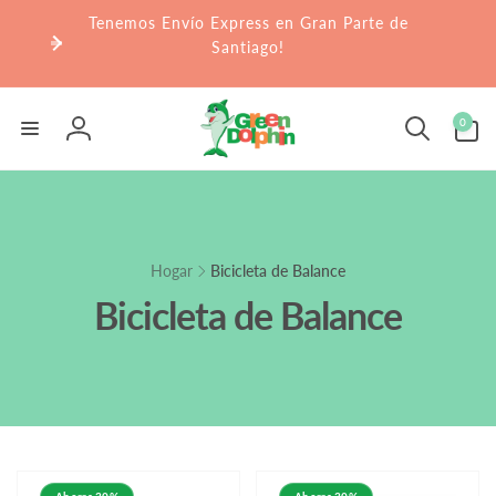
r
Tenemos Envío Express en Gran Parte de
irectamente
l contenido
Santiago!
0
0
artículos
Iniciar
sesión
Hogar
Bicicleta de Balance
Bicicleta de Balance