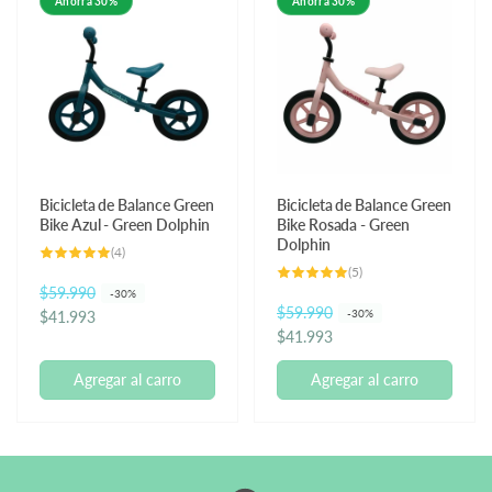
Ahorra 30%
Ahorra 30%
Bicicleta de Balance Green
Bicicleta de Balance Green
Bike Azul - Green Dolphin
Bike Rosada - Green
Dolphin
4
(4)
reseñas
5
(5)
totales
reseñas
P
$59.990
P
-30%
totales
P
$59.990
P
-30%
r
r
$41.993
r
r
$41.993
e
e
e
e
c
c
Agregar al carro
Agregar al carro
c
c
i
i
i
i
o
o
o
o
h
d
h
d
a
e
a
e
b
o