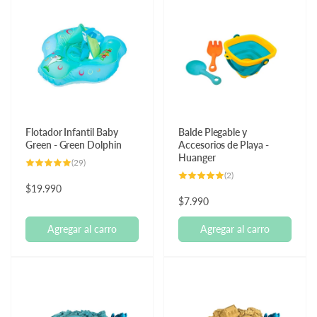
Flotador Infantil Baby
Balde Plegable y
Green - Green Dolphin
Accesorios de Playa -
Huanger
29
(29)
reseñas
2
(2)
totales
reseñas
Precio
$19.990
totales
Precio
$7.990
habitual
habitual
Agregar al carro
Agregar al carro