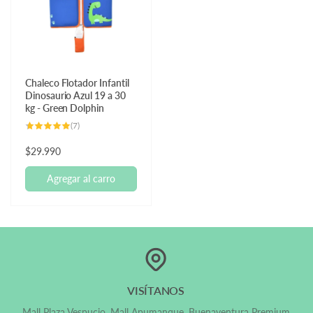
Chaleco Flotador Infantil
Dinosaurio Azul 19 a 30
kg - Green Dolphin
7
(7)
reseñas
totales
Precio
$29.990
habitual
Agregar al carro
VISÍTANOS
Mall Plaza Vespucio, Mall Apumanque, Buenaventura Premium