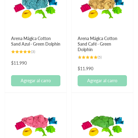
Arena Mágica Cotton
Arena Mágica Cotton
Sand Azul - Green Dolphin
Sand Café - Green
Dolphin
3
(3)
reseñas
5
(5)
totales
reseñas
Precio
$11.990
totales
Precio
$11.990
habitual
habitual
Agregar al carro
Agregar al carro