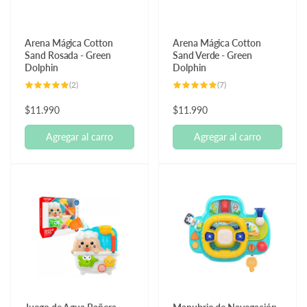
Arena Mágica Cotton
Arena Mágica Cotton
Sand Rosada - Green
Sand Verde - Green
Dolphin
Dolphin
2
7
(2)
(7)
reseñas
reseñas
totales
totales
Precio
$11.990
Precio
$11.990
habitual
habitual
Agregar al carro
Agregar al carro