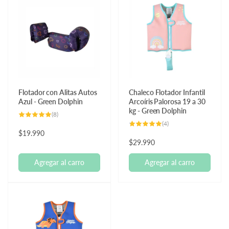
h
d
a
e
b
o
i
f
t
e
u
r
a
t
l
a
Flotador con Alitas Autos
Chaleco Flotador Infantil
Azul - Green Dolphin
Arcoíris Palorosa 19 a 30
kg - Green Dolphin
8
(8)
reseñas
4
(4)
totales
reseñas
Precio
$19.990
totales
Precio
$29.990
habitual
habitual
Agregar al carro
Agregar al carro