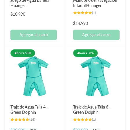
Juego de Agua Bañera
Manubrio de Navegación
Huanger
Infantil Huanger
1
(1)
Precio
$10.990
reseñas
totales
habitual
Precio
$14.990
habitual
Agregar al carro
Agregar al carro
Ahorra 50%
Ahorra 50%
Traje de Agua Talla 4 -
Traje de Agua Talla 6 -
Green Dolphin
Green Dolphin
16
1
(16)
(1)
reseñas
reseñas
totales
totales