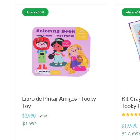
habitual
habitual
Ahorra 50%
Ahorra 
Libro de Pintar Amigos - Tooky
Kit Cra
Toy
Tooky 
$3.990
P
P
-50%
$1.995
r
r
$19.990
P
P
e
e
$17.990
r
r
c
c