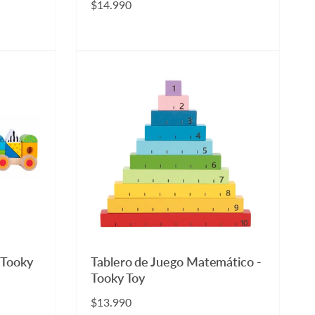
Precio
$14.990
habitual
 Tooky
Tablero de Juego Matemático -
Tooky Toy
Precio
$13.990