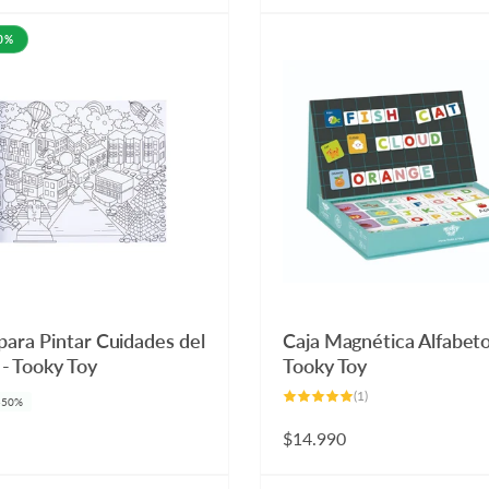
50%
para Pintar Cuidades del
Caja Magnética Alfabeto
- Tooky Toy
Tooky Toy
1
(1)
-50%
reseñas
totales
Precio
$14.990
habitual