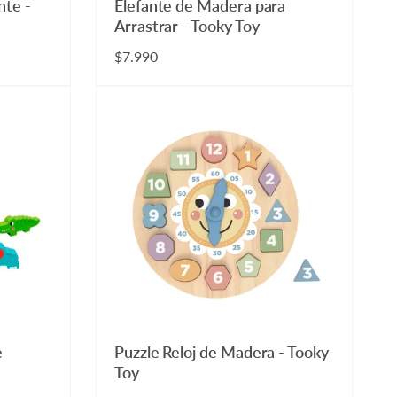
nte -
Elefante de Madera para
Arrastrar - Tooky Toy
Precio
$7.990
habitual
e
Puzzle Reloj de Madera - Tooky
Toy