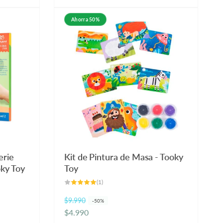
habitual
Ahorra 50%
erie
Kit de Pintura de Masa - Tooky
oky Toy
Toy
1
(1)
reseñas
totales
$9.990
P
P
-50%
$4.990
r
r