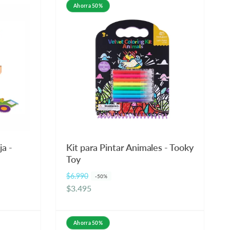
Ahorra 50%
a -
Kit para Pintar Animales - Tooky
Toy
$6.990
P
P
-50%
$3.495
r
r
e
e
c
c
Ahorra 50%
i
i