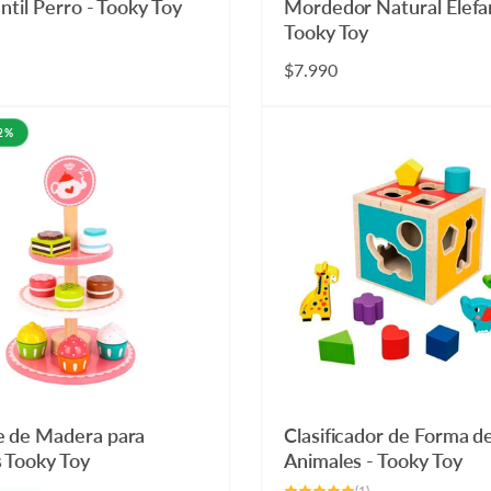
antil Perro - Tooky Toy
Mordedor Natural Elefa
Tooky Toy
Precio
$7.990
habitual
22%
e de Madera para
Clasificador de Forma d
 Tooky Toy
Animales - Tooky Toy
1
(1)