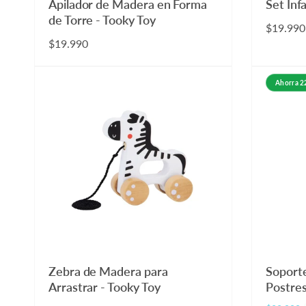
Apilador de Madera en Forma
Set Inf
de Torre - Tooky Toy
Precio
$19.990
Precio
$19.990
habitual
habitual
Ahorra 
Zebra de Madera para
Soport
Arrastrar - Tooky Toy
Postres