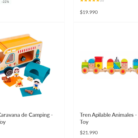
-22%
reseñas
totales
Precio
$19.990
habitual
Caravana de Camping -
Tren Apilable Animales -
Toy
Toy
Precio
$21.990