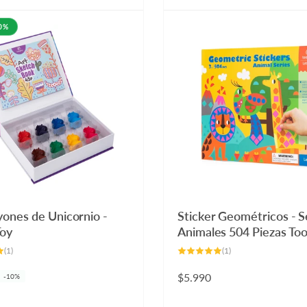
habitual
10%
yones de Unicornio -
Sticker Geométricos - S
Toy
Animales 504 Piezas To
1
1
(1)
(1)
reseñas
reseñas
totales
totales
Precio
$5.990
-10%
habitual