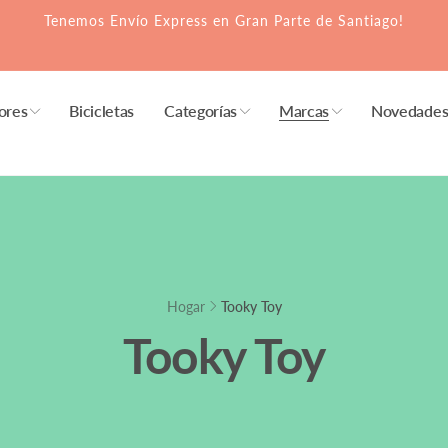
Tenemos Envío Express en Gran Parte de Santiago!
ores
Bicicletas
Categorías
Marcas
Novedade
Hogar
Tooky Toy
Tooky Toy