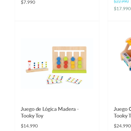
$22.990
Precio
$7.990
P
P
$17.990
habitual
r
r
e
e
c
c
i
i
o
o
h
d
a
e
b
o
i
f
t
e
u
r
a
t
l
a
Juego de Lógica Madera -
Juego 
Tooky Toy
Tooky 
Precio
$14.990
Precio
$24.990