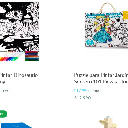
Pintar Dinosaurio -
Puzzle para Pintar Jardí
Toy
Secreto 101 Piezas - To
$17.990
P
P
-17%
-28%
$12.990
r
r
e
e
c
c
50%
i
i
o
o