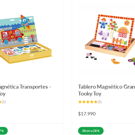
gnética Transportes -
Tablero Magnético Granj
Toy
Tooky Toy
1
2
(1)
(2)
reseñas
reseñas
totales
totales
Precio
$17.990
habitual
17%
Ahorra 28%