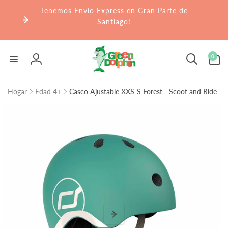
r
Tenemos Envío Express en Gran Parte de
irectamente
l contenido
Santiago!
0
0
artículos
Iniciar
sesión
Hogar
Edad 4+
Casco Ajustable XXS-S Forest - Scoot and Ride
Ir
directamente
a la
información
del producto