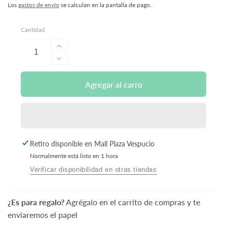
Los
gastos de envío
se calculan en la pantalla de pago.
Cantidad
Aumentar
cantidad
Reducir
para
cantidad
Casco
para
Agregar al carro
Ajustable
Casco
XXS-
Ajustable
S
XXS-
Forest
S
-
Forest
Retiro disponible en
Mall Plaza Vespucio
Scoot
-
and
Normalmente está listo en 1 hora
Scoot
Ride
and
Verificar disponibilidad en otras tiendas
Ride
¿Es para regalo?
Agrégalo en el carrito de compras y te
enviaremos el papel