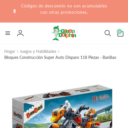
r
Códigos de descuento no son acumulables
irectamente
l contenido
con otras promociones.
0
0
artículos
Iniciar
sesión
Hogar
Juegos y Habilidades
Bloques Construcción Super Auto Disparo 118 Piezas - BanBao
Ir
directamente
a la
información
del producto