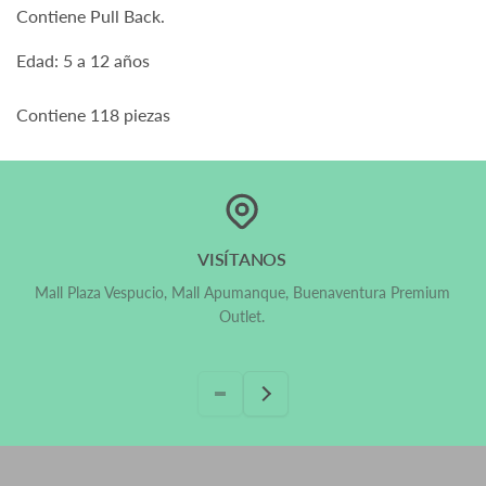
Contiene Pull Back.
Edad: 5 a 12 años
Contiene 118 piezas
Sí, ¡Despachamos a todo Chile!
VISÍTANOS
Mall Plaza Vespucio, Mall Apumanque, Buenaventura Premium
Outlet.