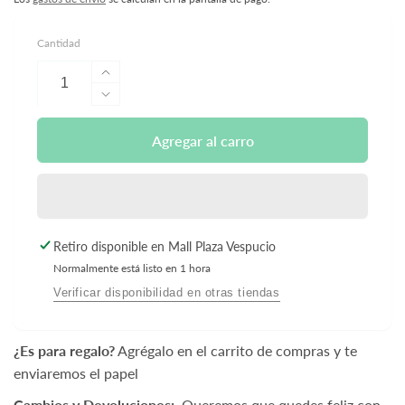
Cantidad
Aumentar
cantidad
Reducir
para
cantidad
Bloques
para
Agregar al carro
Construcción
Bloques
Super
Construcción
Auto
Super
Disparo
Auto
118
Disparo
Retiro disponible en
Mall Plaza Vespucio
Piezas
118
-
Normalmente está listo en 1 hora
Piezas
BanBao
-
Verificar disponibilidad en otras tiendas
BanBao
¿Es para regalo?
Agrégalo en el carrito de compras y te
enviaremos el papel
Cambios y Devoluciones:
Queremos que quedes feliz con