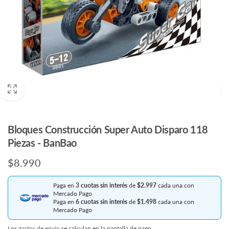
Bloques Construcción Super Auto Disparo 118
Piezas - BanBao
Precio
$8.990
habitual
Paga en
3 cuotas sin interés
de
$2.997
cada una con
Mercado Pago
Paga en
6 cuotas sin interés
de
$1.498
cada una con
Mercado Pago
Los
gastos de envío
se calculan en la pantalla de pago.