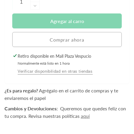
Aumentar
cantidad
Reducir
para
cantidad
Flotador
para
Agregar al carro
Infantil
Flotador
Baby
Infantil
Green
Baby
Comprar ahora
-
Green
Green
-
Retiro disponible en
Mall Plaza Vespucio
Dolphin
Green
Normalmente está listo en 1 hora
Dolphin
Verificar disponibilidad en otras tiendas
¿Es para regalo?
Agrégalo en el carrito de compras y te
enviaremos el papel
Cambios y Devoluciones:
Queremos que quedes feliz con
tu compra. Revisa nuestras políticas
aquí