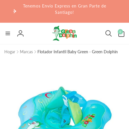
r
Tenemos Envío Express en Gran Parte de
irectamente
l contenido
Santiago!
0
0
artículos
Iniciar
sesión
Hogar
Marcas
Flotador Infantil Baby Green - Green Dolphin
Ir
directamente
a la
información
del producto