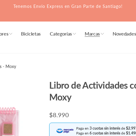
Tenemos Envío Express en Gran Parte de Santiago!
ores
Bicicletas
Categorías
Marcas
Novedade
Plaza Vespucio
os - Moxy
iro disponible, normalmente está listo en 1
ra
Libro de Actividades c
 Vicuña Mackenna 7110
Moxy
0 - 451
La Florida RM
Precio
$8.990
habitual
Paga en
3 cuotas sin interés
de
$2.99
anque Tienda Green
Paga en
6 cuotas sin interés
de
$1.49