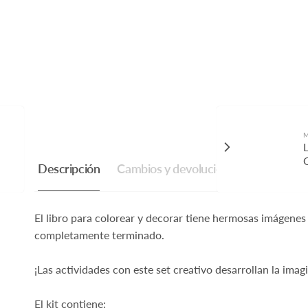
M
L
C
Descripción
Cambios y devoluciones
Tiempos 
El libro para colorear y decorar tiene hermosas imágenes 
completamente terminado.
¡Las actividades con este set creativo desarrollan la imag
El kit contiene: