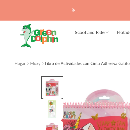
r
irectamente
l contenido
Scoot and Ride
Flotad
Mall 
Hogar
Moxy
Libro de Actividades con Cinta Adhesiva Gatit
Ir
Ret
directamente
ho
a la
información
Avenida
del producto
Local 45
8240000 
Chile
Apum