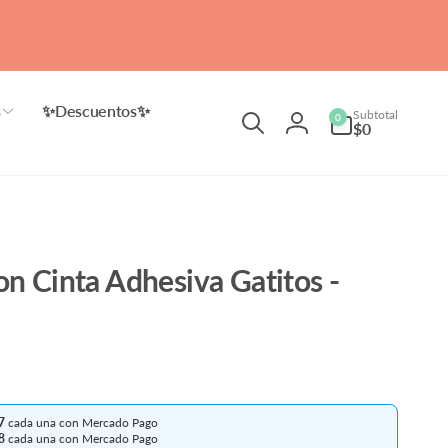
Cód
s
✨Descuentos✨
0
Subtotal
0
artículos
$0
Iniciar
sesión
on Cinta Adhesiva Gatitos -
7
cada una con Mercado Pago
8
cada una con Mercado Pago