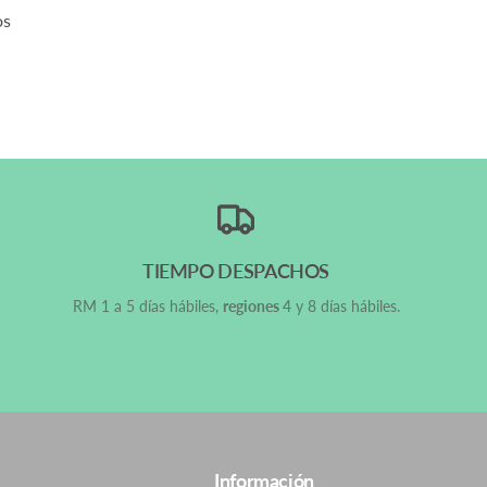
os
TIEMPO DESPACHOS
RM 1 a 5 días hábiles,
regiones
4 y 8 días hábiles.
Información