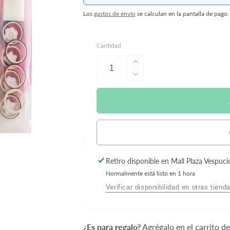
hin
Los
gastos de envío
se calculan en la pantalla de pago.
iro disponible, normalmente está listo en 1
Cantidad
ra
Aumentar
Manquehue Sur 31
cantidad
Reducir
para
00 Las Condes RM
cantidad
Libro
para
de
Libro
Actividades
de
con
Actividades
Cinta
con
Adhesiva
Cinta
Retiro disponible en
Mall Plaza Vespuci
Gatitos
Adhesiva
-
Normalmente está listo en 1 hora
Gatitos
Moxy
-
Verificar disponibilidad en otras tiend
Moxy
¿Es para regalo?
Agrégalo en el carrito d