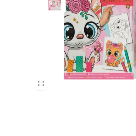
Dolp
Ret
ho
Avenida 
291
0000000
Chile