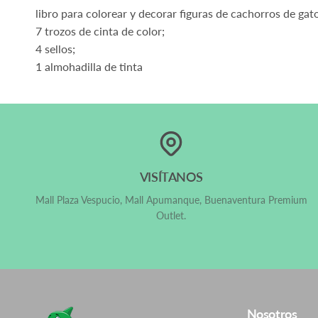
libro para colorear y decorar figuras de cachorros de gat
7 trozos de cinta de color;
4 sellos;
1 almohadilla de tinta
Sí, ¡Despachamos a todo Chile!
VISÍTANOS
Mall Plaza Vespucio, Mall Apumanque, Buenaventura Premium
Outlet.
Cambios y Devoluciones
Nosotros