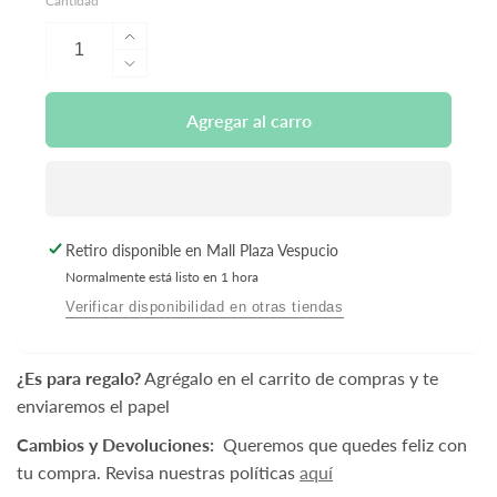
Cantidad
Aumentar
cantidad
Reducir
para
cantidad
Aves:
para
Agregar al carro
Loro
Aves:
3
Loro
Potes
3
-
Potes
Hey
-
Retiro disponible en
Mall Plaza Vespucio
Clay
Hey
Normalmente está listo en 1 hora
Clay
Verificar disponibilidad en otras tiendas
¿Es para regalo?
Agrégalo en el carrito de compras y te
enviaremos el papel
Cambios y Devoluciones:
Queremos que quedes feliz con
tu compra. Revisa nuestras políticas
aquí