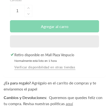
Cantidad
Aumentar
cantidad
Reducir
para
cantidad
Juguete
para
Agregar al carro
de
Juguete
Silicona
de
Giratorio
Silicona
-
Giratorio
Huanger
-
Retiro disponible en
Mall Plaza Vespucio
Huanger
Normalmente está listo en 1 hora
Verificar disponibilidad en otras tiendas
¿Es para regalo?
Agrégalo en el carrito de compras y te
enviaremos el papel
Cambios y Devoluciones:
Queremos que quedes feliz con
tu compra. Revisa nuestras políticas
aquí