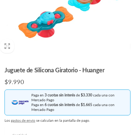
Juguete de Silicona Giratorio - Huanger
Precio
$9.990
habitual
Paga en
3 cuotas sin interés
de
$3.330
cada una con
Mercado Pago
Paga en
6 cuotas sin interés
de
$1.665
cada una con
Mercado Pago
Los
gastos de envío
se calculan en la pantalla de pago.